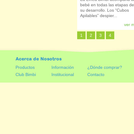
bebé en todas las etapas de
su desarrollo. Los “Cubos
Apilables” despier...
ver 
1
2
3
4
Acerca de Nosotros
Productos
Información
¿Dónde comprar?
Club Bimbi
Institucional
Contacto